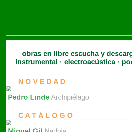
obras en libre escucha y descar
instrumental · electroacústica · po
N O V E D A D
Pedro Linde
Archipiélago
C A T Á L O G O
Miguel Gil
Nadhie